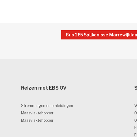
Reizen met EBS OV 
S
Stremmingen en omleidingen
W
Maasvlaktehopper
O
Maasvlaktehopper
O
E
E