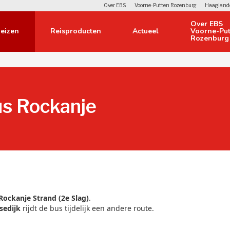
Over EBS
Voorne-Putten Rozenburg
Haagland
Over EBS 
eizen 
Reisproducten 
Actueel 
Voorne-Put
Rozenburg
Contact 
Verloren voorwerpen 
us Rockanje
Restitutie 
Regels, regelingen 
Reclame in de bus 
Veelgestelde vragen 
Voorwaarden en privacy 
Rockanje Strand (2e Slag)
.
edijk
rijdt de bus tijdelijk een andere route.