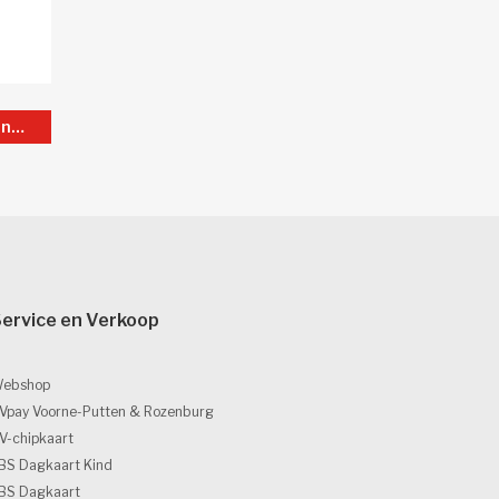
Bus 285 Spijkenisse Marrewijklaan
ervice en Verkoop 
ebshop
Vpay Voorne-Putten & Rozenburg
V-chipkaart
BS Dagkaart Kind
BS Dagkaart