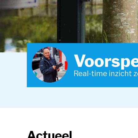
Voorspe
Real-time inzicht 
Actueel 