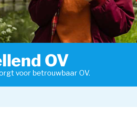
llend OV
zorgt voor betrouwbaar OV.