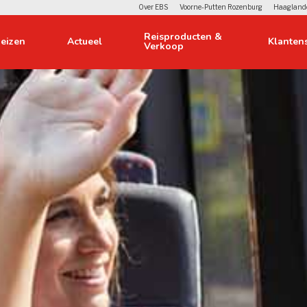
Over EBS
Voorne-Putten Rozenburg
Haagland
Reisproducten & 
eizen 
Actueel 
Klantens
Verkoop
orwerpen 
Over ons 
 
lier 
lingen 
e bus 
 en privacy 