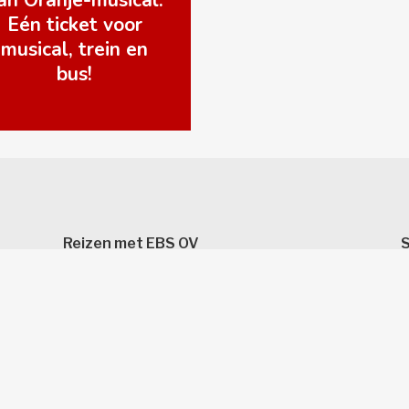
an Oranje-musical.
Eén ticket voor
musical, trein en
bus!
Reizen met EBS OV 
S
Stremmingen en omleidingen
O
Lijnennetkaarten
O
Delfthopper
A
D
G
Neem contact met ons op
V