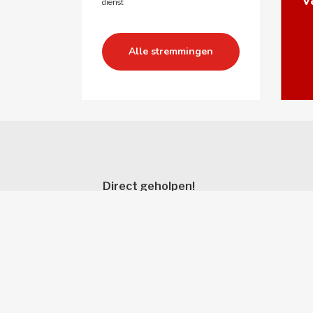
v
dienst
Alle stremmingen 
Direct geholpen! 
Reisregels
Uitcheck gemist
Verloren voorwerpen
Restitutie