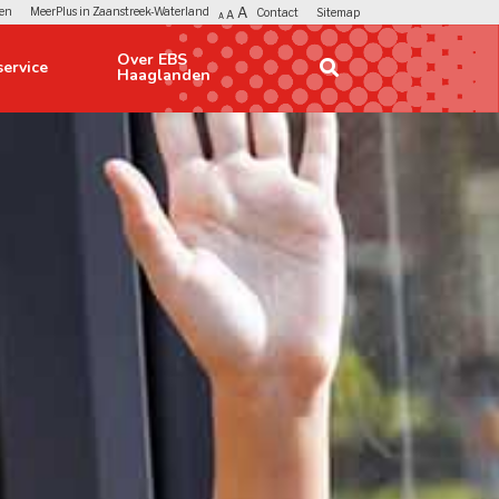
A
en
MeerPlus in Zaanstreek-Waterland
Contact
Sitemap
A
A
Over EBS 
ervice 
Haaglanden