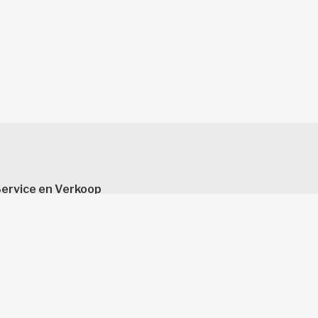
ervice en Verkoop 
Vpay Haaglanden
V-chipkaart
bonnementen en kortingsproducten
agkaartjes
roepsreizen
erkoop- & servicepunten