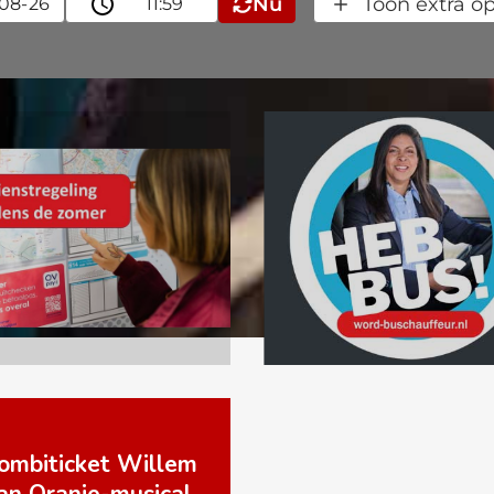
Nu
Toon extra op
lijk plannen
Via
Bus
ombiticket Willem