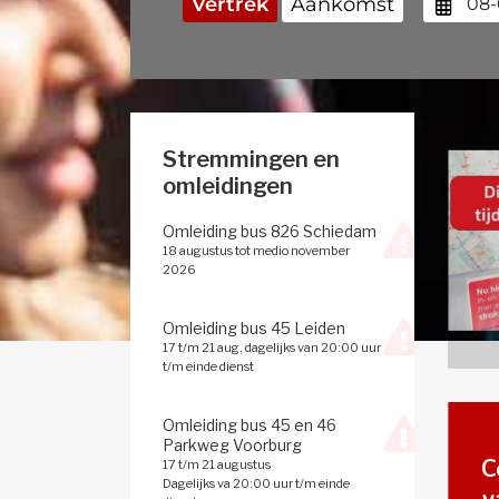
Vertrek
Aankomst
5 min extra overstaptijd?
Toeganke
Stremmingen en 
omleidingen
Omleiding bus 826 Schiedam
18 augustus tot medio november
2026
Omleiding bus 45 Leiden
17 t/m 21 aug, dagelijks van 20:00 uur
t/m einde dienst
Omleiding bus 45 en 46
Parkweg Voorburg
C
17 t/m 21 augustus
Dagelijks va 20:00 uur t/m einde