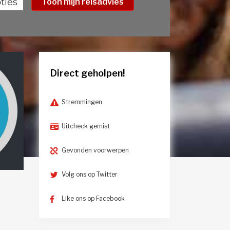
ties
Toon mijn reisadvies
Trein
Tram
Metro
Veerboot
Direct geholpen!
Stremmingen
Uitcheck gemist
Gevonden voorwerpen
Volg ons op Twitter
Like ons op Facebook