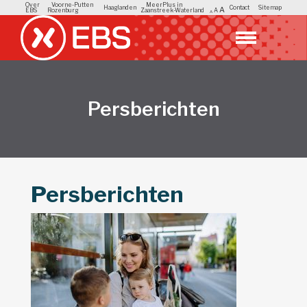
Over
Voorne-Putten
MeerPlus in
Haaglanden
Contact
Sitemap
A
EBS
Rozenburg
Zaanstreek-Waterland
A
A
Persberichten
Persberichten