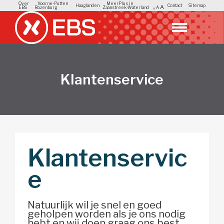
Over
Voorne-Putten
MeerPlus in
Haaglanden
Contact
Sitemap
A
EBS
Rozenburg
Zaanstreek-Waterland
A
A
Klantenservice
Klantenservic
e
Natuurlĳk wil je snel en goed
geholpen worden als je ons nodig
hebt en wĳ doen graag ons best