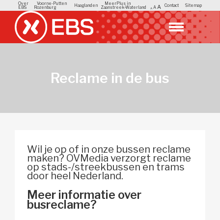
Over
Voorne-Putten
MeerPlus in
Haaglanden
Contact
Sitemap
A
EBS
Rozenburg
Zaanstreek-Waterland
A
A
Reclame in de bus
Wil je op of in onze bussen reclame
maken? OVMedia verzorgt reclame
op stads-/streekbussen en trams
door heel Nederland.
Meer informatie over
busreclame?