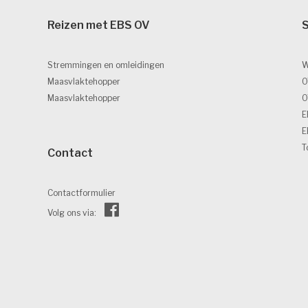
Reizen met EBS OV 
S
Stremmingen en omleidingen
W
Maasvlaktehopper
O
Maasvlaktehopper
O
E
E
T
Contact 
Contactformulier
Volg ons via: