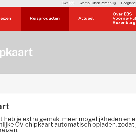
Over EBS
Voorne-Putten Rozenburg
Haagland
Over EBS 
eizen 
Reisproducten 
Actueel 
Voorne-Put
Rozenburg
Contact 
ipkaart
Verloren voorwerpen 
Restitutie 
Regels, regelingen 
Reclame in de bus 
Veelgestelde vragen 
rt 
Voorwaarden en privacy 
t heb je extra gemak, meer mogelijkheden en 
onlijke OV-chipkaart automatisch opladen, zodat 
reizen.