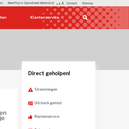
A
en
MeerPlus in Zaanstreek-Waterland
Contact
Sitemap
A
A
ten
Klantenservice 
Direct geholpen!
Stremmingen
Uitcheck gemist
een
Klantenservice
je