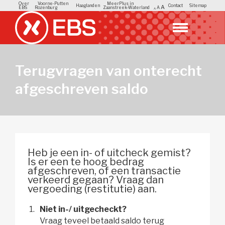
Over
Voorne-Putten
MeerPlus in
Haaglanden
Contact
Sitemap
A
EBS
Rozenburg
Zaanstreek-Waterland
A
A
Terugvragen van onterecht
afgeschreven saldo
Heb je een in- of uitcheck gemist?
Is er een te hoog bedrag
afgeschreven, of een transactie
verkeerd gegaan? Vraag dan
vergoeding (restitutie) aan.
Niet in-/ uitgecheckt?
Vraag teveel betaald saldo terug 