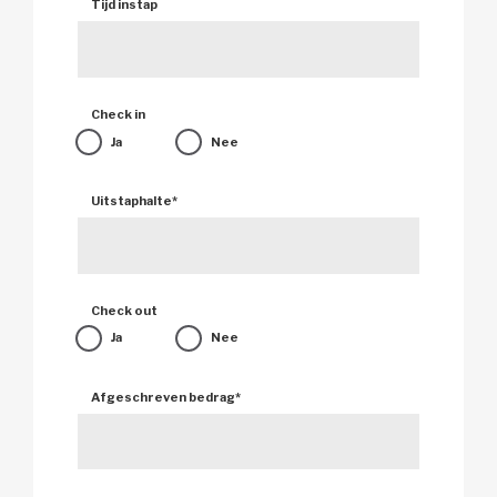
Tijd instap 
Check in 
Ja 
Nee 
Uitstaphalte
*
Check out 
Ja 
Nee 
Afgeschreven bedrag
*