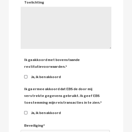
Toelichting 
Ik ga akkoord met bovenstaande 
restitutievoorwaarden.
*
Ja, ik ben akkoord 
Ik ga ermee akkoord dat EBS de door mij 
verstrekte gegevens gebruikt. Ik geef EBS
toestemming mijn reistransacties in te zien.
*
Ja, ik ben akkoord 
Beveiliging
*