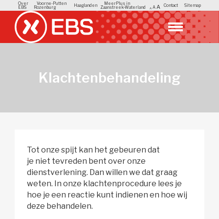
Over
Voorne-Putten
MeerPlus in
Haaglanden
Contact
Sitemap
A
EBS
Rozenburg
Zaanstreek-Waterland
A
A
Klachtenbehandeling
Tot onze spijt kan het gebeuren dat
je niet tevreden bent over onze
dienstverlening. Dan willen we dat graag
weten. In onze klachtenprocedure lees je
hoe je een reactie kunt indienen en hoe wij
deze behandelen.