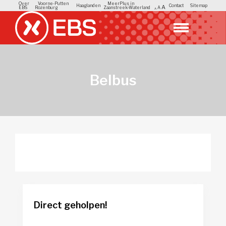
Over
Voorne-Putten
MeerPlus in
Haaglanden
Contact
Sitemap
A
EBS
Rozenburg
Zaanstreek-Waterland
A
A
Belbus
Direct geholpen!