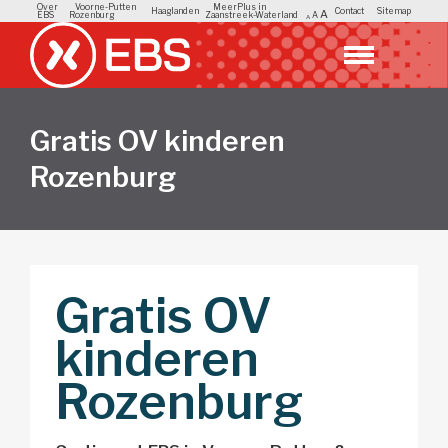
Over
Voorne-Putten
MeerPlus in
Haaglanden
Contact
Sitemap
A
EBS
Rozenburg
Zaanstreek-Waterland
A
A
Gratis OV kinderen
Rozenburg
Gratis OV
kinderen
Rozenburg