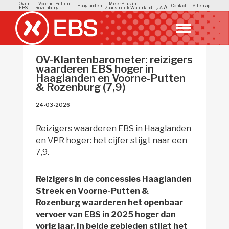
Over
Voorne-Putten
MeerPlus in
Haaglanden
Contact
Sitemap
A
EBS
Rozenburg
Zaanstreek-Waterland
A
A
OV-Klantenbarometer: reizigers
waarderen EBS hoger in
Haaglanden en Voorne-Putten
& Rozenburg (7,9)
24-03-2026 
Reizigers waarderen EBS in Haaglanden
en VPR hoger: het cijfer stijgt naar een
7,9.
Reizigers in de concessies Haaglanden
Streek en Voorne-Putten &
Rozenburg waarderen het openbaar
vervoer van EBS in 2025 hoger dan
vorig jaar. In beide gebieden stijgt het