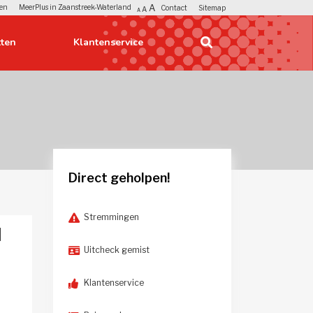
A
en
MeerPlus in Zaanstreek-Waterland
Contact
Sitemap
A
A
ten
Klantenservice 
Direct geholpen!
Stremmingen
d
Uitcheck gemist
Klantenservice