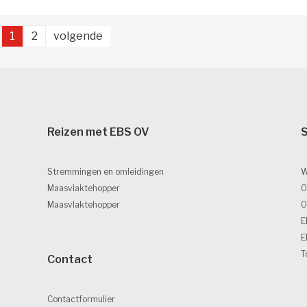
1
2
volgende 
Reizen met EBS OV 
S
Stremmingen en omleidingen
W
Maasvlaktehopper
O
Maasvlaktehopper
O
E
E
T
Contact 
Contactformulier