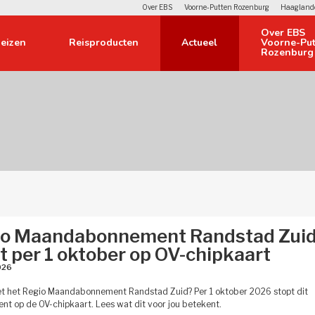
Over EBS
Voorne-Putten Rozenburg
Haagland
Over EBS 
eizen 
Reisproducten 
Actueel 
Voorne-Put
Rozenburg
Contact 
Verloren voorwerpen 
Restitutie 
Regels, regelingen 
Reclame in de bus 
io Maandabonnement Randstad Zui
Veelgestelde vragen 
t per 1 oktober op OV-chipkaart
26 
Voorwaarden en privacy 
et het Regio Maandabonnement Randstad Zuid? Per 1 oktober 2026 stopt dit
t op de OV-chipkaart. Lees wat dit voor jou betekent.