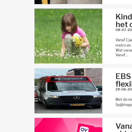
Kind
ijkheid 
het 
08-07-20
Vanaf 1 j
metro en 
Wat veran
Vanaf…
EBS 
flex
29-06-20
Met de ni
Spijkhopp
Vana