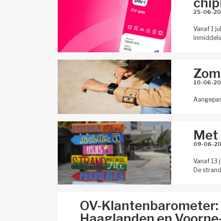
chip
25-06-20
Vanaf 1 j
inmiddels
Zome
10-06-20
Aangepast
Met 
09-06-20
Vanaf 13 
De strand
OV-Klantenbarometer: 
Haaglanden en Voorne-