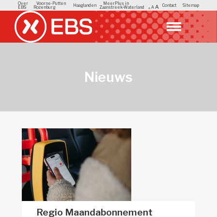
Over
Voorne-Putten
MeerPlus in
Haaglanden
Contact
Sitemap
A
EBS
Rozenburg
Zaanstreek-Waterland
A
A
Nieuws
Regio Maandabonnement