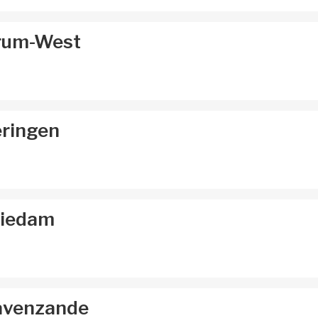
trum-West
eringen
hiedam
ravenzande