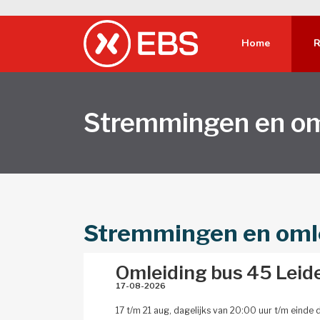
Home 
R
jden 
Nieuws 
OVpay Haaglanden 
Verloren vo
Stremmingen en om
gen en omleidingen 
Persberichten 
OV-chipkaart 
Contact 
kaarten 
Acties 
Abonnementen en kortingsproducten
Contactformu
an Oranje Express Delft 
Media 
Dagkaartjes 
Restitutie 
Express 
Overige reisproducten 
Regels, rege
Stremmingen en oml
er 
Groepsreizen 
Reclame in d
Omleiding bus 45 Leid
Verkoop- & servicepunten 
Voorwaarden
17-08-2026 
Tranzer app 
17 t/m 21 aug, dagelijks van 20:00 uur t/m einde 