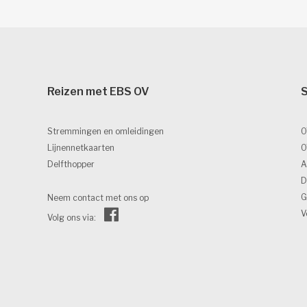
Reizen met EBS OV 
S
Stremmingen en omleidingen
O
Lijnennetkaarten
O
Delfthopper
A
D
G
Neem contact met ons op
V
Volg ons via: