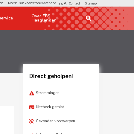
A
en
MeerPlus in Zaanstreek-Waterland
Contact
Sitemap
A
A
Over EBS 
ervice 
Haaglanden
Direct geholpen!
Stremmingen
Uitcheck gemist
Gevonden voorwerpen