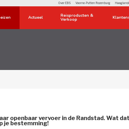
Over EBS
Voorne-Putten Rozenburg
Haagland
Reisproducten & 
eizen 
Actueel 
Klantens
Verkoop
orwerpen 
Over ons 
 
lier 
lingen 
e bus 
 en privacy 
aar openbaar vervoer in de Randstad. Wat da
op je bestemming!