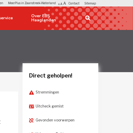
A
en
MeerPlus in Zaanstreek-Waterland
Contact
Sitemap
A
A
Over EBS 
ervice 
Haaglanden
Direct geholpen!
Stremmingen
Uitcheck gemist
Gevonden voorwerpen
t