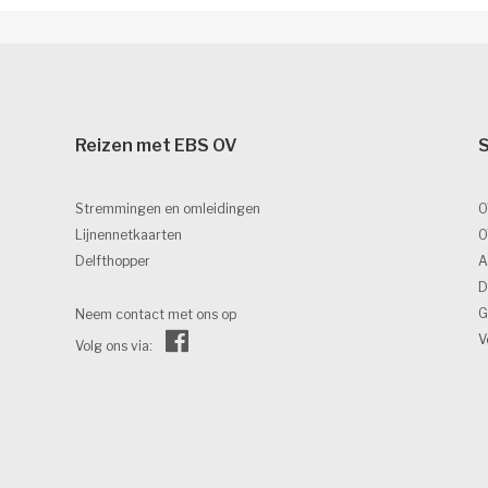
Reizen met EBS OV 
S
Stremmingen en omleidingen
O
Lijnennetkaarten
O
Delfthopper
A
D
G
Neem contact met ons op
V
Volg ons via: