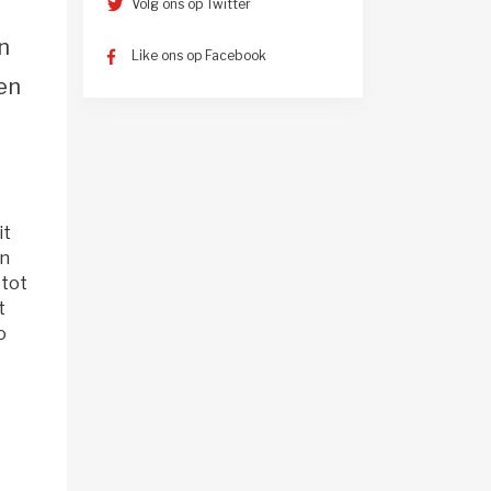
Volg ons op Twitter
n
Like ons op Facebook
en
t 
an
 tot
t
o