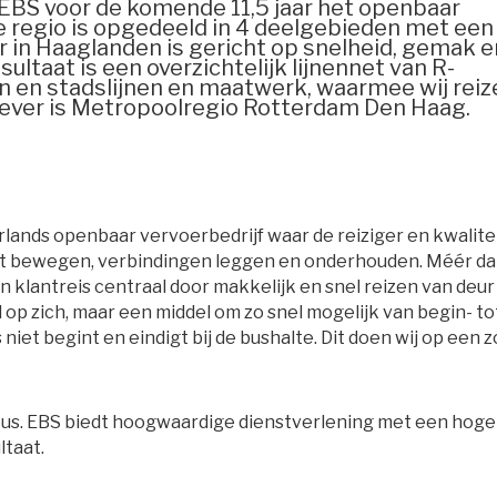
EBS voor de komende 11,5 jaar het openbaar
e regio is opgedeeld in 4 deelgebieden met een
 in Haaglanden is gericht op snelheid, gemak e
sultaat is een overzichtelijk lijnennet van R-
en en stadslijnen en maatwerk, waarmee wij reiz
ever is Metropoolregio Rotterdam Den Haag.
lands openbaar vervoerbedrijf waar de reiziger en kwalitei
t bewegen, verbindingen leggen en onderhouden. Méér d
un klantreis centraal door makkelijk en snel reizen van deur
 op zich, maar een middel om zo snel mogelijk van begin- to
iet begint en eindigt bij de bushalte. Dit doen wij op een z
e bus. EBS biedt hoogwaardige dienstverlening met een hoge
ltaat.