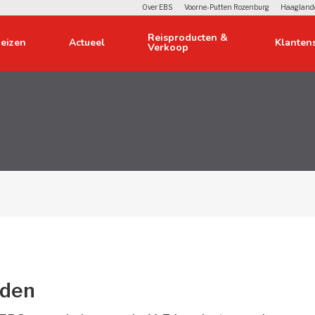
Over EBS
Voorne-Putten Rozenburg
Haagland
Reisproducten & 
eizen 
Actueel 
Klantens
Verkoop
orwerpen 
Over ons 
 
lier 
lingen 
e bus 
 en privacy 
den 