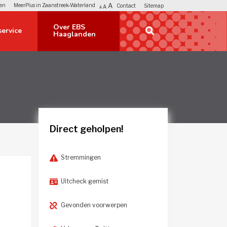
A
en
MeerPlus in Zaanstreek-Waterland
Contact
Sitemap
A
A
Over EBS 
ervice 
Haaglanden
Direct geholpen!
Stremmingen
Uitcheck gemist
Gevonden voorwerpen