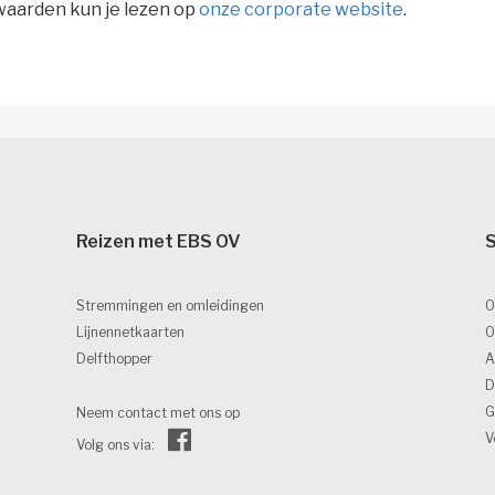
waarden kun je lezen op
onze corporate website
.
Reizen met EBS OV 
S
Stremmingen en omleidingen
O
Lijnennetkaarten
O
Delfthopper
A
D
G
Neem contact met ons op
V
Volg ons via: