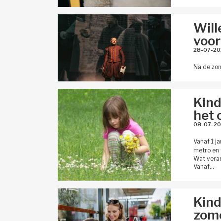
Will
voor
28-07-20
Na de zom
Kind
het 
08-07-20
Vanaf 1 j
metro en 
Wat veran
Vanaf…
Kind
zom