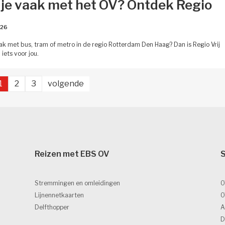
 je vaak met het OV? Ontdek Regio
26 
aak met bus, tram of metro in de regio Rotterdam Den Haag? Dan is Regio Vrij
iets voor jou.
1
2
3
volgende 
Reizen met EBS OV 
S
Stremmingen en omleidingen
O
Lijnennetkaarten
O
Delfthopper
A
D