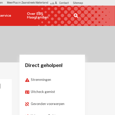
A
en
MeerPlus in Zaanstreek-Waterland
Contact
Sitemap
A
A
Over EBS 
ervice 
Haaglanden
Direct geholpen!
Stremmingen
d
Uitcheck gemist
Gevonden voorwerpen