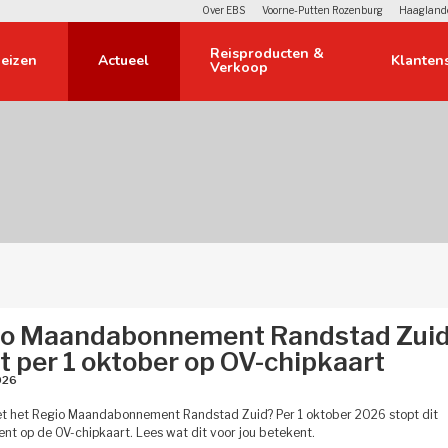
Over EBS
Voorne-Putten Rozenburg
Haagland
Reisproducten & 
eizen 
Actueel 
Klantens
Verkoop
orwerpen 
Over ons 
 
lier 
lingen 
io Maandabonnement Randstad Zui
e bus 
t per 1 oktober op OV-chipkaart
26 
 en privacy 
et het Regio Maandabonnement Randstad Zuid? Per 1 oktober 2026 stopt dit
t op de OV-chipkaart. Lees wat dit voor jou betekent.