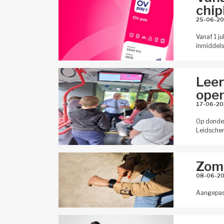
chip
25-06-20
Vanaf 1 j
inmiddels
Leer
open
17-06-20
Op donder
Leidsche
Zome
08-06-20
Aangepast