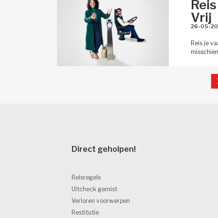
Reis
Vrij
26-05-20
Reis je v
misschien 
Direct geholpen! 
Reisregels
Uitcheck gemist
Verloren voorwerpen
Restitutie