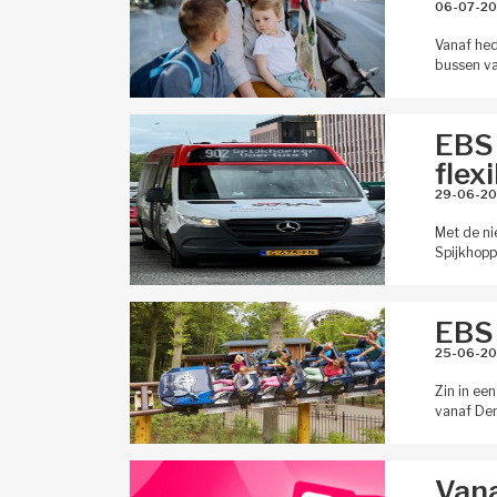
06-07-20
Vanaf hed
bussen va
EBS 
flex
29-06-20
Met de ni
Spijkhopp
EBS 
25-06-20
Zin in een
vanaf Den
Vana