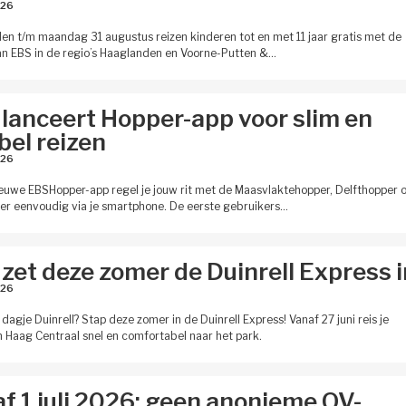
26 
en t/m maandag 31 augustus reizen kinderen tot en met 11 jaar gratis met de
n EBS in de regio’s Haaglanden en Voorne-Putten &…
lanceert Hopper-app voor slim en
ibel reizen
26 
euwe EBSHopper-app regel je jouw rit met de Maasvlaktehopper, Delfthopper o
er eenvoudig via je smartphone. De eerste gebruikers…
zet deze zomer de Duinrell Express i
26 
 dagje Duinrell? Stap deze zomer in de Duinrell Express! Vanaf 27 juni reis je
 Haag Centraal snel en comfortabel naar het park.
f 1 juli 2026: geen anonieme OV-